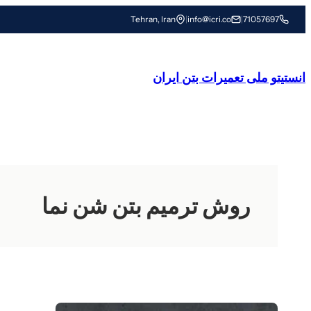
رفتن
Tehran, Iran
|
info@icri.co
|
71057697
به
محتوا
انستیتو ملی تعمیرات بتن ایران
روش ترمیم بتن شن نما