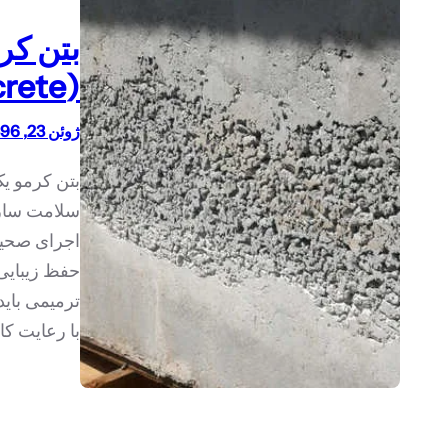
بتن کر
(Honeycomb Concrete)
ژوئن 23, 1396
بتن کرمو ی
سلامت سازه
اجرای صحیح
حفظ زیبایی
ترمیمی بای
با رعایت ک