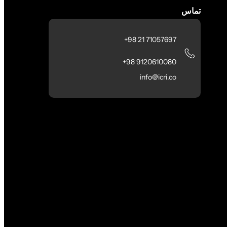
تماس
71057697 21 98+
9120610080 98+
info@icri.co