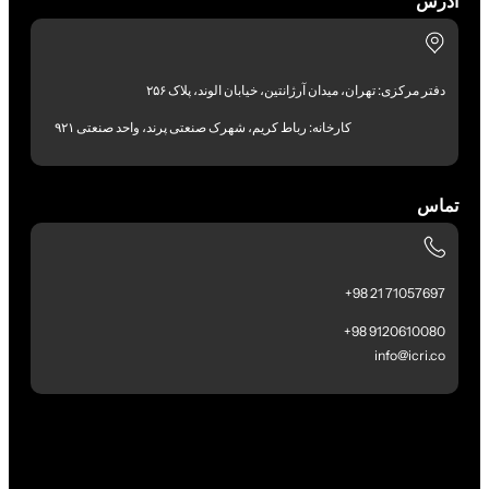
آدرس
دفتر مرکزی: تهران، میدان آرژانتین، خیابان الوند، پلاک ۲۵۶
کارخانه: رباط کریم، شهرک صنعتی پرند، واحد صنعتی ۹۲۱
تماس
71057697 21 98+
9120610080 98+
info@icri.co