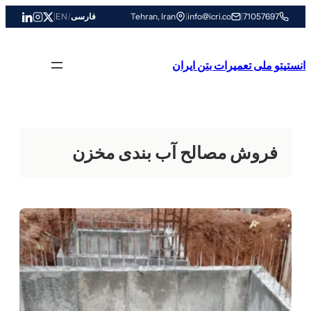
رفتن
71057697
|
info@icri.co
|
Tehran, Iran
فارسی
/
EN
|
به
محتوا
انستیتو ملی تعمیرات بتن ایران
فروش مصالح آب بندی مخزن