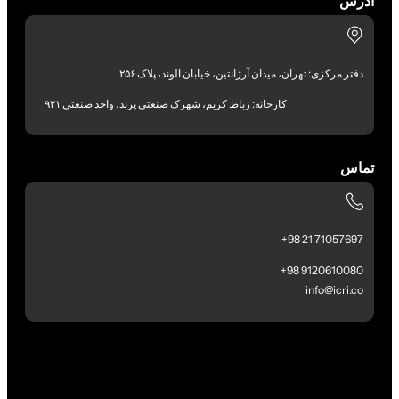
آدرس
دفتر مرکزی: تهران، میدان آرژانتین، خیابان الوند، پلاک ۲۵۶
کارخانه: رباط کریم، شهرک صنعتی پرند، واحد صنعتی ۹۲۱
تماس
71057697 21 98+
9120610080 98+
info@icri.co