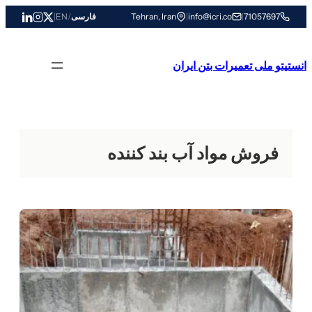
رفتن
71057697
|
info@icri.co
|
Tehran, Iran
فارسی
/
EN
|
به
محتوا
انستیتو ملی تعمیرات بتن ایران
فروش مواد آب بند کننده