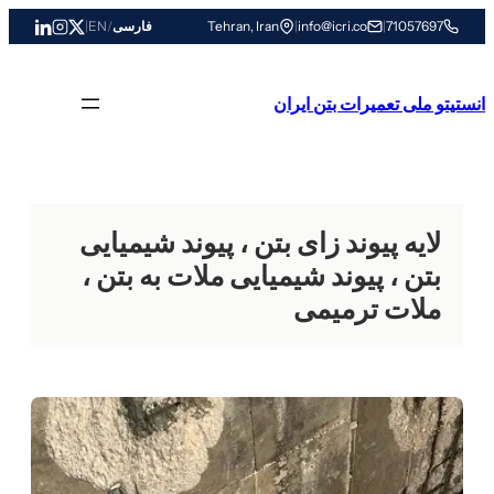
رفتن
71057697
|
info@icri.co
|
Tehran, Iran
فارسی
/
EN
|
به
محتوا
انستیتو ملی تعمیرات بتن ایران
لایه پیوند زای بتن ، پیوند شیمیایی
بتن ، پیوند شیمیایی ملات به بتن ،
ملات ترمیمی