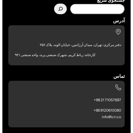
جستجوی سریع
آدرس
دفتر مرکزی: تهران، میدان آرژانتین، خیابان الوند، پلاک ۲۵۶
کارخانه: رباط کریم، شهرک صنعتی پرند، واحد صنعتی ۹۲۱
تماس
71057697 21 98+
9120610080 98+
info@icri.co