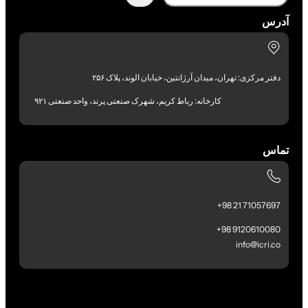
آدرس
دفتر مرکزی: تهران، میدان آرژانتین، خیابان الوند، پلاک ۲۵۶
کارخانه: رباط کریم، شهرک صنعتی پرند، واحد صنعتی ۹۲۱
تماس
71057697 21 98+
9120610080 98+
info@icri.co