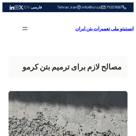
رفتن
71057697
|
info@icri.co
|
Tehran, Iran
فارسی
/
EN
|
به
محتوا
انستیتو ملی تعمیرات بتن ایران
مصالح لازم برای ترمیم بتن کرمو