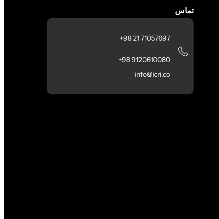
تماس
71057697 21 98+
9120610080 98+
info@icri.co