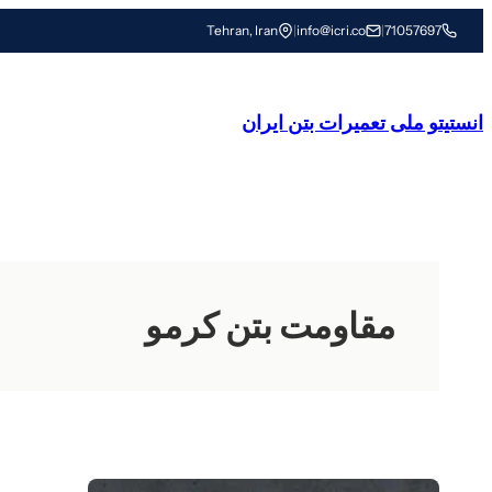
رفتن
Tehran, Iran
|
info@icri.co
|
71057697
به
محتوا
انستیتو ملی تعمیرات بتن ایران
مقاومت بتن کرمو