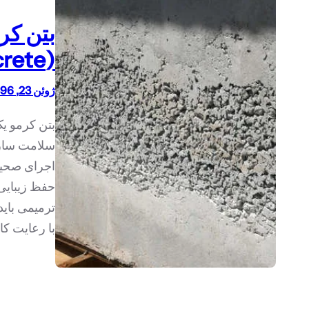
بتن کر
(Honeycomb Concrete)
ژوئن 23, 1396
بتن کرمو ی
سلامت سازه
اجرای صحیح
حفظ زیبایی
ترمیمی بای
با رعایت ک