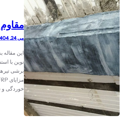
مقاوم سا
می 24, 1404
نوین با اس
برشی تیرها 
خوردگی و س