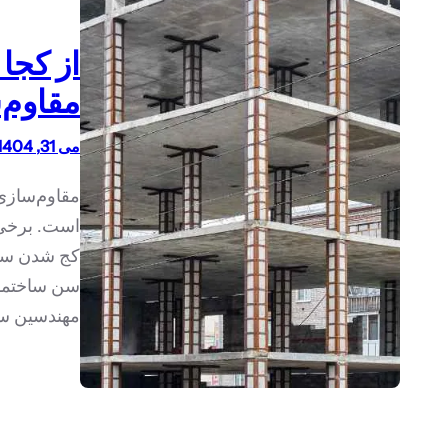
از کجا
مقاوم‌
می 31, 1404
مقاوم‌سازی
است. برخی 
کج شدن ستو
سن ساختمان
مهندسین سا