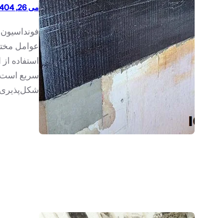
می 26, 1404
فونداسیون‌ه
عوامل مختل
سریع است ک
شکل‌پذیری ر