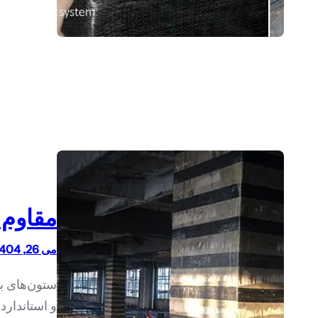
مقاوم س
می 26, 1404
ستون‌های بت