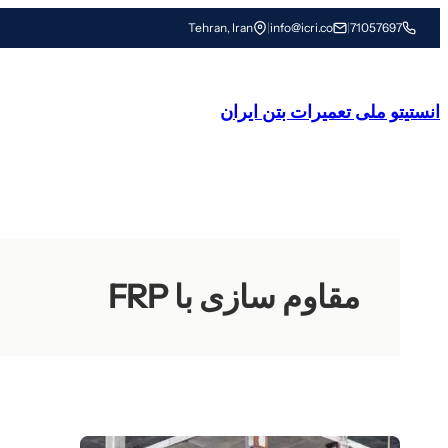
رفتن
Tehran, Iran
|
info@icri.co
|
71057697
به
محتوا
انستیتو ملی تعمیرات بتن ایران
مقاوم سازی با FRP