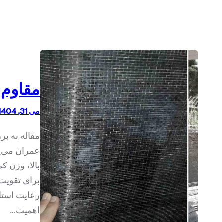
مقاوم‌سا
می 31, 1404
عمران می‌پ
بالا، وزن ک
برای تقویت 
اهمیت…