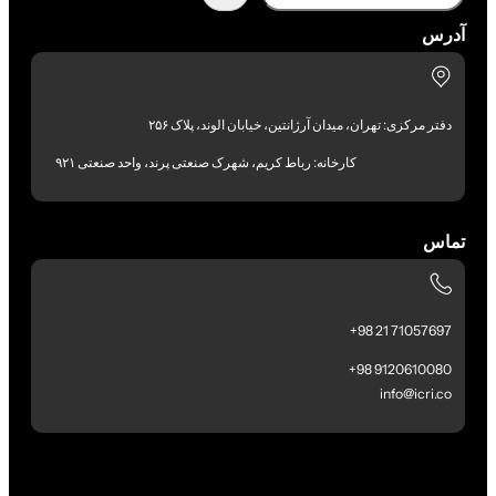
آدرس
دفتر مرکزی: تهران، میدان آرژانتین، خیابان الوند، پلاک ۲۵۶
کارخانه: رباط کریم، شهرک صنعتی پرند، واحد صنعتی ۹۲۱
تماس
71057697 21 98+
9120610080 98+
info@icri.co