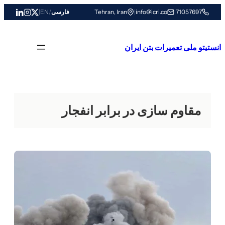
رفتن
71057697
|
info@icri.co
|
Tehran, Iran
فارسی
/
EN
|
به
محتوا
انستیتو ملی تعمیرات بتن ایران
مقاوم سازی در برابر انفجار