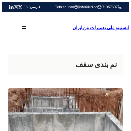
رفتن
71057697
|
info@icri.co
|
Tehran, Iran
فارسی
/
EN
|
به
محتوا
انستیتو ملی تعمیرات بتن ایران
نم بندی سقف