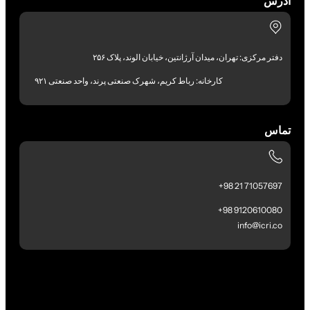
آدرس
دفتر مرکزی: تهران، میدان آرژانتین، خیابان الوند، پلاک ۲۵۶
کارخانه: رباط کریم، شهرک صنعتی پرند، واحد صنعتی ۹۲۱
تماس
71057697 21 98+
9120610080 98+
info@icri.co