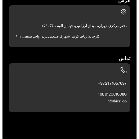
آدرس
دفتر مرکزی: تهران، میدان آرژانتین، خیابان الوند، پلاک ۲۵۶
کارخانه: رباط کریم، شهرک صنعتی پرند، واحد صنعتی ۹۲۱
تماس
71057697 21 98+
9120610080 98+
info@icri.co