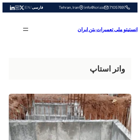
رفتن
71057697
|
info@icri.co
|
Tehran, Iran
فارسی
/
EN
|
به
محتوا
انستیتو ملی تعمیرات بتن ایران
واتر استاپ