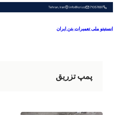
رفتن
Tehran, Iran
|
info@icri.co
|
71057697
به
محتوا
انستیتو ملی تعمیرات بتن ایران
پمپ تزریق