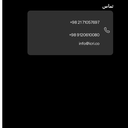
تماس
71057697 21 98+
9120610080 98+
info@icri.co