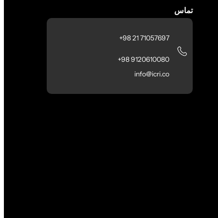
تماس
71057697 21 98+
9120610080 98+
info@icri.co