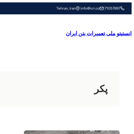
رفتن
Tehran, Iran
|
info@icri.co
|
71057697
به
محتوا
انستیتو ملی تعمیرات بتن ایران
پکر