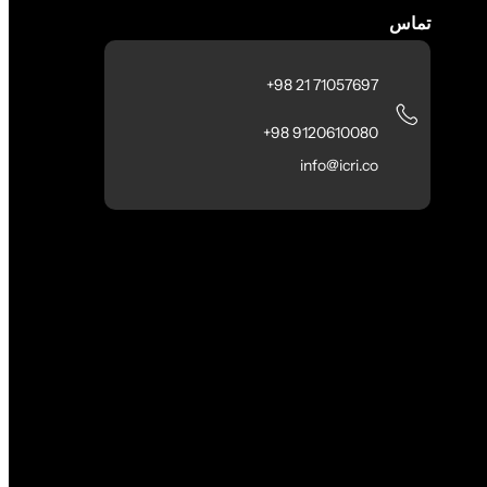
تماس
71057697 21 98+
9120610080 98+
info@icri.co