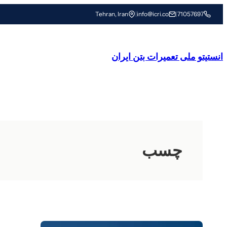
رفتن
Tehran, Iran
|
info@icri.co
|
71057697
به
محتوا
انستیتو ملی تعمیرات بتن ایران
چسب