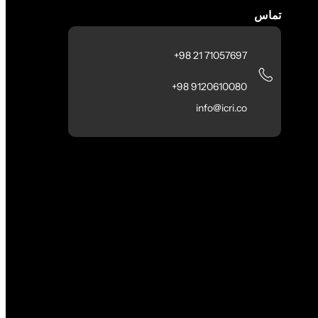
تماس
71057697 21 98+
9120610080 98+
info@icri.co