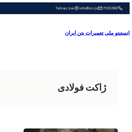
رفتن
Tehran, Iran
|
info@icri.co
|
71057697
به
محتوا
انستیتو ملی تعمیرات بتن ایران
ژاکت فولادی