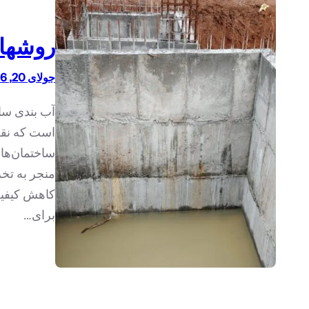
روشهای
جولای 20, 1396
آب بندی ساز
است که نقش
ساختمان‌ها 
منجر به تخ
کاهش کیفی
برای…