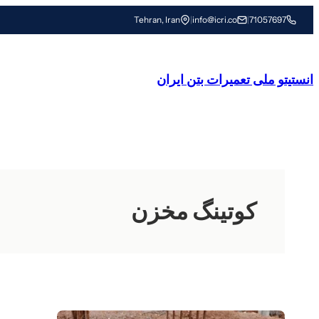
رفتن
Tehran, Iran
|
info@icri.co
|
71057697
به
محتوا
انستیتو ملی تعمیرات بتن ایران
کوتینگ مخزن