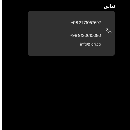
تماس
71057697 21 98+
9120610080 98+
info@icri.co