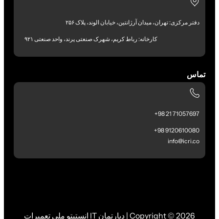
دفتر مرکزی: تهران، میدان آرژانتین، خیابان الوند، پلاک ۲۵۶
کارخانه: رباط کریم، شهرک صنعتی پرند، واحد صنعتی ۹۲۱
تماس
71057697 21 98+
9120610080 98+
info@icri.co
Copyright © 2026 | دپارتمان IT انستیتو ملی تعمیرات