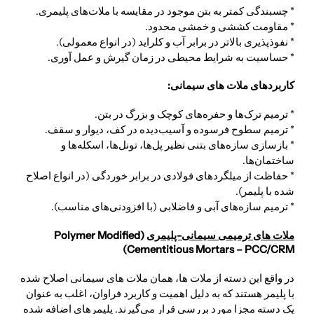
* چسبندگی کمتر به بتن موجود در مقایسه با ملات‌های پلیمری.
* مقاومت کششی و خمشی محدود.
* نفوذپذیری بالاتر در برابر آب و کلراید (در انواع معمولی).
* حساسیت به شرایط محیطی در زمان گیرش و عمل آوری.
کاربردهای ملات های سیمانی:
* ترمیم ترک‌ها و حفره‌های کوچک و بزرگ در بتن.
* ترمیم سطوح فرسوده و آسیب‌دیده در کف، دیوار و سقف.
* بازسازی سازه‌های بتنی نظیر پل‌ها، تونل‌ها، اسکله‌ها و
ساختمان‌ها.
* حفاظت از میلگردهای فولادی در برابر خوردگی (در انواع اصلاح
شده با پلیمر).
* ترمیم سازه‌های آبی و فاضلابی (با افزودنی‌های مناسب).
ملات های ترمیمی سیمانی-پلیمری
(Polymer Modified
Cementitious Mortars – PCC/CRM)
در واقع این دسته از ملات ها، همان ملات های سیمانی اصلاح شده
با پلیمر هستند که به دلیل اهمیت و کاربرد فراوان، اغلب به عنوان
یک دسته مجزا مورد بررسی قرار می‌گیرند. پلیمرهای اضافه شده