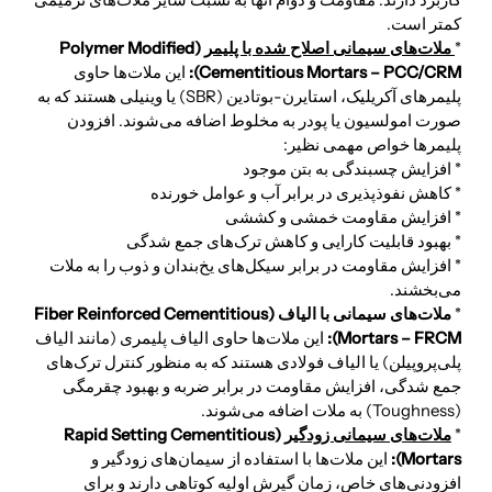
کاربرد دارند. مقاومت و دوام آنها به نسبت سایر ملات‌های ترمیمی
کمتر است.
*
ملات‌های سیمانی اصلاح شده با پلیمر
(Polymer Modified
Cementitious Mortars – PCC/CRM):
این ملات‌ها حاوی
پلیمرهای آکریلیک، استایرن-بوتادین (SBR) یا وینیلی هستند که به
صورت امولسیون یا پودر به مخلوط اضافه می‌شوند. افزودن
پلیمرها خواص مهمی نظیر:
* افزایش چسبندگی به بتن موجود
* کاهش نفوذپذیری در برابر آب و عوامل خورنده
* افزایش مقاومت خمشی و کششی
* بهبود قابلیت کارایی و کاهش ترک‌های جمع شدگی
* افزایش مقاومت در برابر سیکل‌های یخ‌بندان و ذوب را به ملات
می‌بخشند.
*
ملات‌های سیمانی با الیاف (Fiber Reinforced Cementitious
Mortars – FRCM):
این ملات‌ها حاوی الیاف
پلیمری (مانند الیاف
پلی‌پروپیلن) یا الیاف فولادی هستند که به منظور کنترل ترک‌های
جمع شدگی، افزایش مقاومت در برابر ضربه و بهبود چقرمگی
(Toughness) به ملات اضافه می‌شوند.
*
ملات‌های سیمانی زودگیر
(Rapid Setting Cementitious
Mortars):
این ملات‌ها با استفاده از سیمان‌های زودگیر و
افزودنی‌های خاص، زمان گیرش اولیه کوتاهی دارند و برای