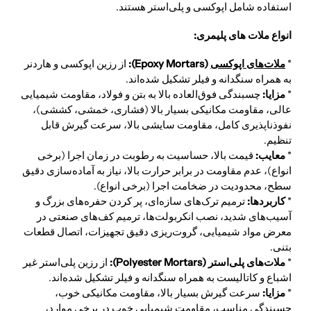
استفاده شامل اپوکسی و پلی‌استر هستند.
انواع ملات های پلیمری:
*
ملات‌های اپوکسی
(Epoxy Mortars):
از رزین اپوکسی و هاردنر
به همراه سنگدانه و فیلر تشکیل شده‌اند.
*
مزایا:
چسبندگی فوق‌العاده بالا به بتن و فولاد، مقاومت شیمیایی
عالی، مقاومت مکانیکی بسیار بالا (فشاری، خمشی، کششی)،
نفوذناپذیری کامل، مقاومت سایشی بالا، سرعت گیرش قابل
تنظیم.
*
معایب:
قیمت بالا، حساسیت به رطوبت در زمان اجرا (برخی
انواع)، عدم مقاومت در برابر حرارت بالا، نیاز به آماده‌سازی دقیق
سطح، محدودیت در ضخامت اجرا (برخی انواع).
*
کاربردها:
ترمیم ترک‌های سازه‌ای، پر کردن حفره‌های بزرگ و
آسیب‌های شدید، نصب انکربولت‌ها، ترمیم کف‌های صنعتی در
معرض مواد شیمیایی، گروت‌ریزی دقیق تجهیزات، اتصال قطعات
بتنی.
*
ملات‌های پلی‌استر (Polyester Mortars):
از رزین پلی‌استر غیر
اشباع و کاتالیست به همراه سنگدانه و فیلر تشکیل شده‌اند.
*
مزایا:
سرعت گیرش بسیار بالا، مقاومت مکانیکی خوب،
چسبندگی مناسب، مقاومت شیمیایی خوب در برخی موارد،