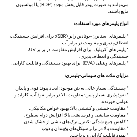
می‌توانند به صورت پودر قابل پخش مجدد (RDP) یا امولسیون
مایع باشند.
انواع پلیمرهای مورد استفاده:
* پلیمرهای استایرن-بوتادین رابر (SBR): برای افزایش چسبندگی،
انعطاف‌پذیری و مقاومت در برابر آب.
* پلیمرهای آکریلیک: برای افزایش مقاومت در برابر UV،
چسبندگی و انعطاف‌پذیری.
* پلیمرهای وینیلی (EVA): برای بهبود چسبندگی و قابلیت کارایی.
مزایای ملات های سیمانی-پلیمری:
* چسبندگی بسیار عالی به بتن موجود: ایجاد پیوند قوی و پایدار.
* نفوذپذیری بسیار پایین: مقاومت بالا در برابر نفوذ آب، کلراید و
عوامل خورنده.
* مقاومت خمشی و کششی بالا: بهبود خواص مکانیکی.
* مقاومت سایشی و فرسایشی بالا: افزایش دوام سطوح.
* کاهش جمع شدگی: کنترل ترک‌های ناشی از خشک شدن.
* مقاومت بالا در برابر سیکل‌های یخ‌بندان و ذوب.
* بهبود قابلیت کارایی و پرداخت.