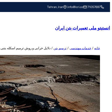
رفتن
Tehran, Iran
|
info@icri.co
|
71057697
به
محتوا
انستیتو ملی تعمیرات بتن ایران
خانه
/
خدمات مهندسی
/
ترمیم بتن
/ دلایل خرابی و روش ترمیم اسکله بتنی