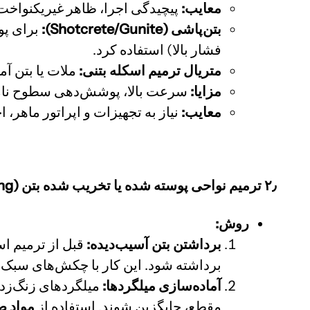
معایب:
پیچیدگی اجرا، ظاهر غیریکنواخت، 
بتن‌پاشی (Shotcrete/Gunite):
برای پو
فشار بالا) استفاده کرد.
متریال ترمیم اسکله بتنی:
ملات یا بتن آم
مزایا:
سرعت بالا، پوشش‌دهی سطوح نامن
معایب:
نیاز به تجهیزات و اپراتور ماهر، احتمال ب
۲٫ ترمیم نواحی پوسته شده یا تخریب شده بتن (Spalling) و خوردگی میلگردها
روش:
برداشتن بتن آسیب‌دیده:
قبل از ترمیم اس
برداشته شود. این کار با چکش‌
های سبک، 
آماده‌سازی میلگردها:
مقطع، جایگزین شوند. استفاده از
مواد ضدزنگ (mers