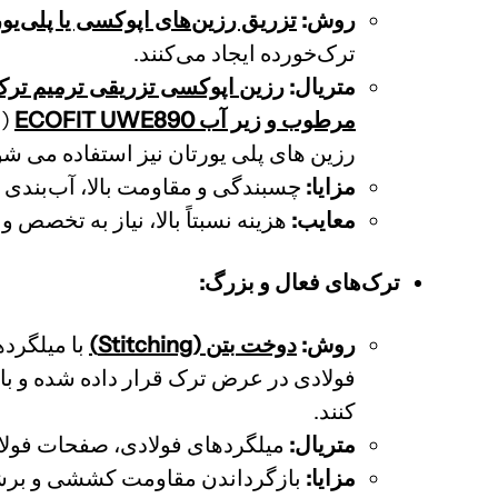
ر
وش:
تزریق رزین‌های اپوکسی یا پلی‌یو
ترک‌خورده ایجاد می‌کنند.
متریال:
رزین اپوکسی تزریقی ترمیم ترک OFIT EP900
مرطوب و زیر آب ECOFIT UWE890
(ب
رزین های پلی یورتان نیز استفاده می شو
مزایا:
چسبندگی و مقاومت بالا، آب‌بندی ک
معایب:
هزینه نسبتاً بالا، نیاز به تخصص
ترک‌های فعال و بزرگ:
رو
ش:
دوخت بتن (Stitching)
با میلگرده
فولادی در عرض ترک قرار داده شده و ب
کنند.
متریال:
میلگردهای فولادی، صفحات فولاد
مزایا:
بازگرداندن مقاومت کششی و برش