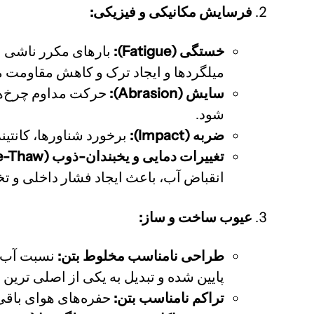
فرسایش مکانیکی و فیزیکی:
خستگی (Fatigue):
بارهای مکرر ناشی از
میلگردها و ایجاد ترک و کاهش مقاومت 
سایش (Abrasion):
حرکت مداوم چرخ‌ها،
شود.
ضربه (Impact):
برخورد شناورها، کانتی
تغییرات دمایی و یخبندان-ذوب (Freeze-Thaw):
انقباض آب، باعث ایجاد فشار داخلی و ت
عیوب ساخت و ساز:
طراحی نامناسب مخلوط بتن:
نسبت آب به
پایین شده و تبدیل به یکی از اصلی ترین 
تراکم نامناسب بتن:
حفره‌های هوای باقی‌مانده (Honeycombs) در بتن، مسیر نفوذ عوام